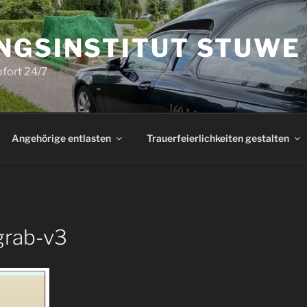
NGSINSTITUT STUWE
ofort 24/7
Angehörige entlasten
Trauerfeierlichkeiten gestalten
grab-v3