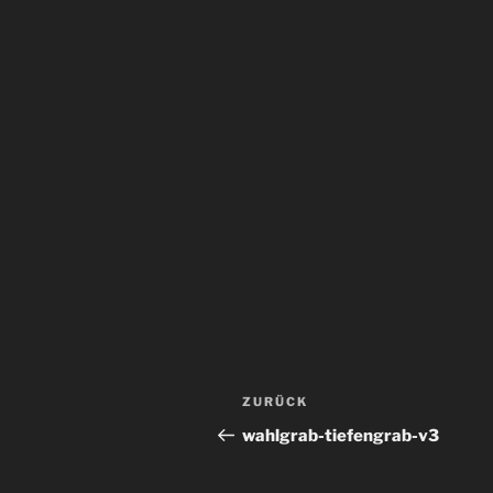
Beitragsnavigation
Vorheriger
ZURÜCK
Beitrag
wahlgrab-tiefengrab-v3