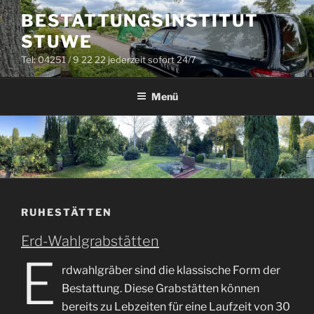
Zum
BESTATTUNGSINSTITUT
Inhalt
STUWE
springen
Tel: 04251 / 9 22 22 jederzeit sofort 24/7
Menü
RUHESTÄTTEN
Erd-Wahlgrabstätten
E
rdwahlgräber sind die klassische Form der
Bestattung. Diese Grabstätten können
bereits zu Lebzeiten für eine Laufzeit von 30