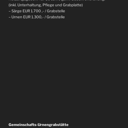
(inkl. Unterhaltung, Pflege und Grabplatte)
– Särge EUR 1.700 ,- / Grabstelle
– Urnen EUR 1.300,- / Grabstelle
An
Anlage „Lebensglück“
Gemeinschafts-Urnengrabstätte