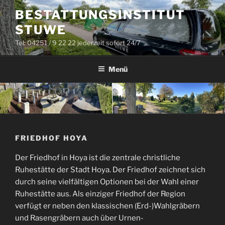
Zum
BESTATTUNGSINSTITUT
Inhalt
STUWE
springen
Tel: 04251 / 9 22 22 jederzeit sofort 24/7
Menü
FRIEDHOF HOYA
Der Friedhof in Hoya ist die zentrale christliche
Ruhestätte der Stadt Hoya. Der Friedhof zeichnet sich
durch seine vielfältigen Optionen bei der Wahl einer
Ruhestätte aus. Als einziger Friedhof der Region
verfügt er neben den klassischen (Erd-)Wahlgräbern
und Rasengräbern auch über Urnen-