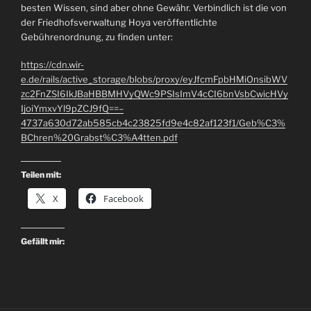
besten Wissen, sind aber ohne Gewähr. Verbindlich ist die von
der Friedhofsverwaltung Hoya veröffentlichte
Gebührenordnung, zu finden unter:
https://cdn.wir-
e.de/rails/active_storage/blobs/proxy/eyJfcmFpbHMiOnsibWV
zc2FnZSI6IkJBaHBBMHVyQWc9PSIsImV4cCI6bnVsbCwicHVy
IjoiYmxvYl9pZCJ9fQ==–
4737a630d72ab585cb4c23825fd9e4c82af123f1/Geb%C3%
BChren%20Grabst%C3%A4tten.pdf
Teilen mit:
X
Facebook
Gefällt mir: