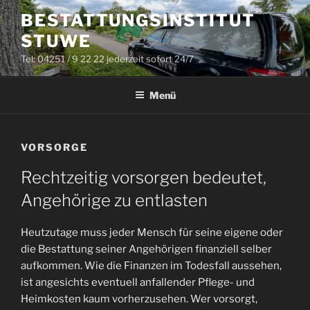
Zum
BESTATTUNGSINSTITUT
Inhalt
STUWE
springen
Tel: 04251 / 9 22 22 jederzeit sofort 24/7
Menü
VORSORGE
Rechtzeitig vorsorgen bedeutet,
Angehörige zu entlasten
Heutzutage muss jeder Mensch für seine eigene oder
die Bestattung seiner Angehörigen finanziell selber
aufkommen. Wie die Finanzen im Todesfall aussehen,
ist angesichts eventuell anfallender Pflege- und
Heimkosten kaum vorherzusehen. Wer vorsorgt,