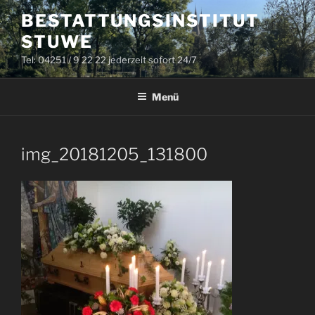
Zum
BESTATTUNGSINSTITUT
Inhalt
STUWE
springen
Tel: 04251 / 9 22 22 jederzeit sofort 24/7
Menü
img_20181205_131800