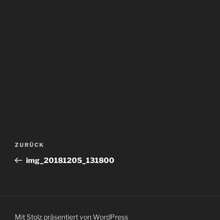
Beitragsnavigation
Vorheriger
ZURÜCK
Beitrag
img_20181205_131800
Mit Stolz präsentiert von WordPress