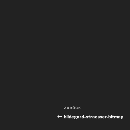
Beitragsnavigation
Vorheriger
ZURÜCK
Beitrag
hildegard-straesser-bitmap