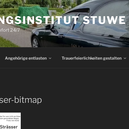
NGSINSTITUT STUWE
ofort 24/7
Angehörige entlasten
Trauerfeierlichkeiten gestalten
sser-bitmap