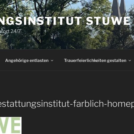
NGSINSTITUT STUWE
ofort 24/7
Angehörige entlasten
Trauerfeierlichkeiten gestalten
stattungsinstitut-farblich-home