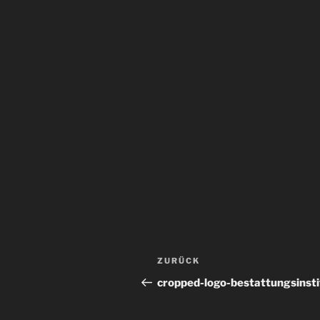
Beitragsnavigation
Vorheriger
ZURÜCK
Beitrag
cropped-logo-bestattungsinsti