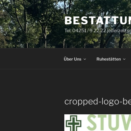
Zum
Inhalt
BESTATTU
springen
Tel: 04251 / 9 22 22 jederzeit s
Über Uns
Ruhestätten
cropped-logo-be