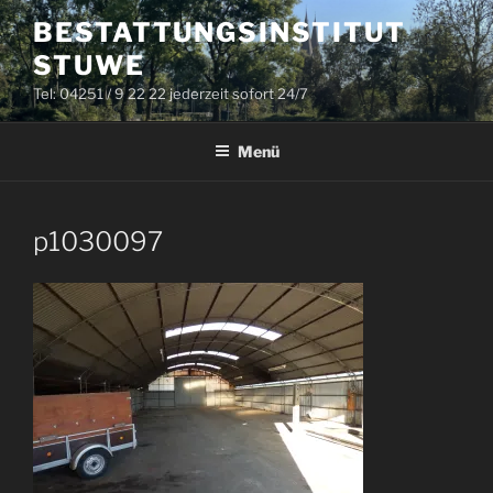
Zum
BESTATTUNGSINSTITUT
Inhalt
STUWE
springen
Tel: 04251 / 9 22 22 jederzeit sofort 24/7
Menü
p1030097