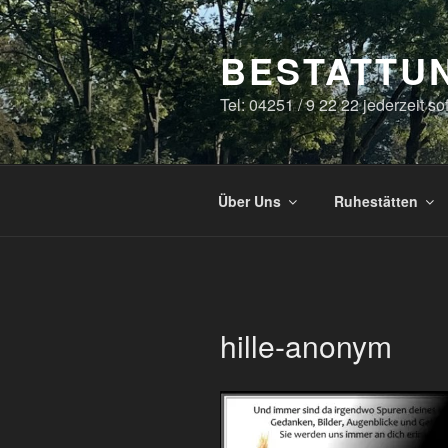
Zum
Inhalt
BESTATTU
springen
Tel: 04251 / 9 22 22 jederzeit so
Über Uns
Ruhestätten
hille-anonym