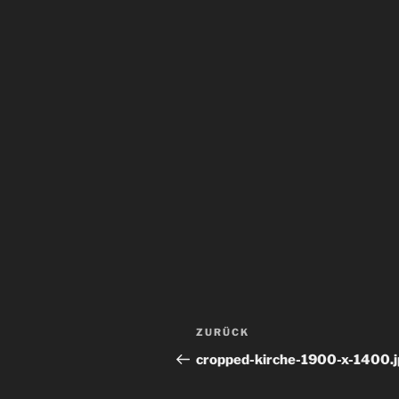
Beitragsnavigation
Vorheriger
ZURÜCK
Beitrag
cropped-kirche-1900-x-1400.