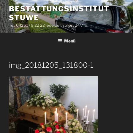
Zum
BESTATTUNGSINSTITUT
Inhalt
STUWE
springen
Tel: 04251 / 9 22 22 jederzeit sofort 24/7
Menü
img_20181205_131800-1