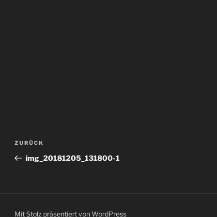
Beitragsnavigation
Vorheriger
ZURÜCK
Beitrag
img_20181205_131800-1
Mit Stolz präsentiert von WordPress