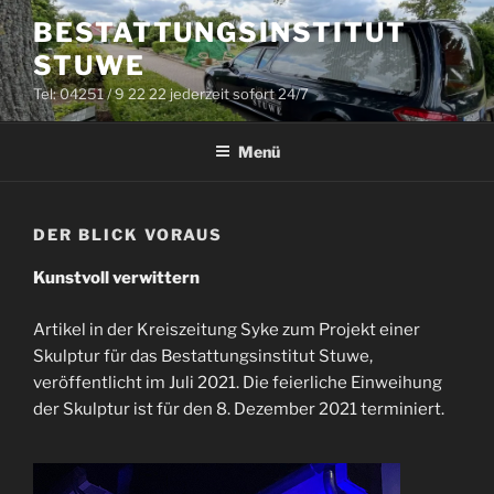
Zum
BESTATTUNGSINSTITUT
Inhalt
STUWE
springen
Tel: 04251 / 9 22 22 jederzeit sofort 24/7
Menü
DER BLICK VORAUS
Kunstvoll verwittern
Artikel in der Kreiszeitung Syke zum Projekt einer
Skulptur für das Bestattungsinstitut Stuwe,
veröffentlicht im Juli 2021. Die feierliche Einweihung
der Skulptur ist für den 8. Dezember 2021 terminiert.