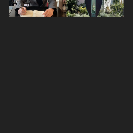
Inhaber: Klaus Stuwe
Stuwe Skulptur Pablo
Hirndorf
5
te Generation:
Klaus Stuwe
ist als
Geschäftsführer des Institutes
tätig. Er berät Sie, leitet die Abholung
und Versorgung der Verstorbenen,
gestaltet die Trauerfeiern, deren
Dekoration und entwirft Trauerkarten mit