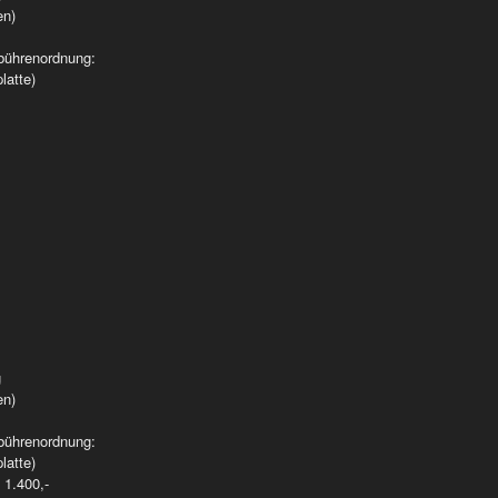
en)
bührenordnung:
latte)
g
en)
bührenordnung:
latte)
 1.400,-