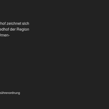
dhof zeichnet sich
iedhof der Region
Urnen-
bührenordnung