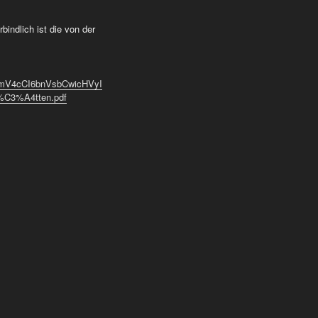
ndlich ist die von der
ImV4cCI6bnVsbCwicHVyI
%C3%A4tten.pdf