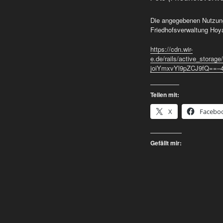
Die angegebenen Nutzung
Friedhofsverwaltung Hoya
https://cdn.wir-
e.de/rails/active_sto
joiYmxvYl9pZCJ9fQ==–
Teilen mit:
X
Facebo
Gefällt mir: