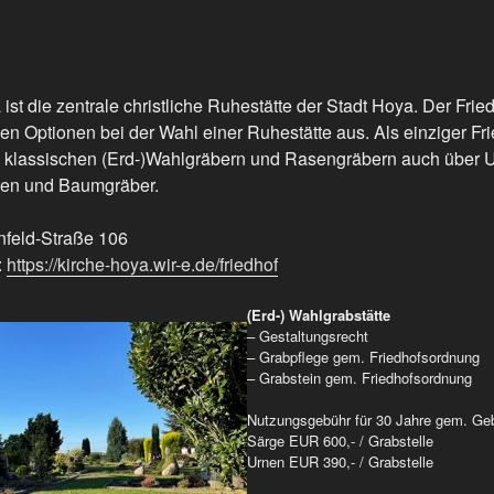
ist die zentrale christliche Ruhestätte der Stadt Hoya. Der Frie
igen Optionen bei der Wahl einer Ruhestätte aus. Als einziger Fr
n klassischen (Erd-)Wahlgräbern und Rasengräbern auch über 
en und Baumgräber.
nfeld-Straße 106
:
https://kirche-hoya.wir-e.de/friedhof
(Erd-) Wahlgrabstätte
– Gestaltungsrecht
– Grabpflege gem. Friedhofsordnung
– Grabstein gem. Friedhofsordnung
Nutzungsgebühr für 30 Jahre gem. Ge
Särge EUR 600,- / Grabstelle
Urnen EUR 390,- / Grabstelle