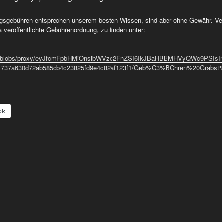
sgebühren entsprechen unserem besten Wissen, sind aber ohne Gewähr. Verbi
 veröffentlichte Gebührenordnung, zu finden unter:
rage/blobs/proxy/eyJfcmFpbHMiOnsibWVzc2FnZSI6IkJBaHBBMHVyQWc9PSIs
4737a630d72ab585cb4c23825fd9e4c82af123f1/Geb%C3%BChren%20Grabst
ok