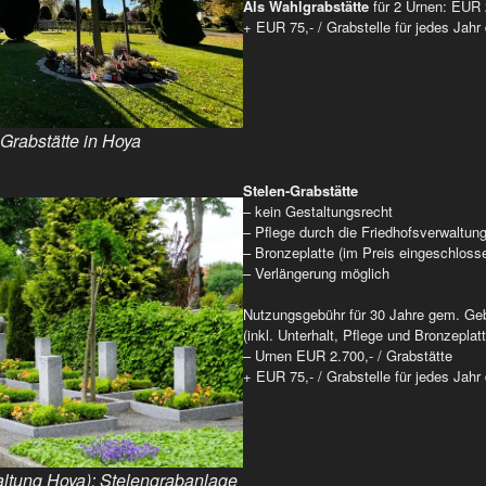
Als Wahlgrabstätte
für 2 Urnen: EUR 
+ EUR 75,- / Grabstelle für jedes Jahr
Grabstätte in Hoya
Stelen-Grabstätte
– kein Gestaltungsrecht
– Pflege durch die Friedhofsverwaltun
– Bronzeplatte (im Preis eingeschloss
– Verlängerung möglich
Nutzungsgebühr für 30 Jahre gem. Ge
(inkl. Unterhalt, Pflege und Bronzeplatt
– Urnen EUR 2.700,- / Grabstätte
+ EUR 75,- / Grabstelle für jedes Jahr
altung Hoya): Stelengrabanlage