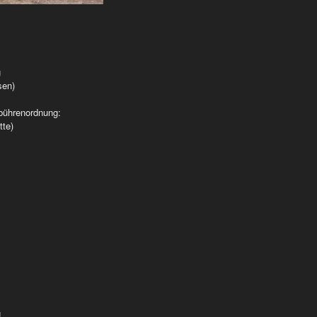
g
sen)
bührenordnung:
tte)
Anlage “ Kreuzgarten Kapelle“
g