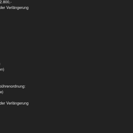
2.800,-
 der Verlängerung
g
en)
bührenordnung:
e)
 der Verlängerung