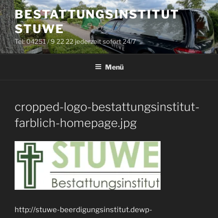
Zum
BESTATTUNGSINSTITUT
Inhalt
STUWE
springen
Tel: 04251 / 9 22 22 jederzeit sofort 24/7
Menü
cropped-logo-bestattungsinstitut-
farblich-homepage.jpg
http://stuwe-beerdigungsinstitut.dewp-