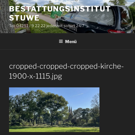
Zum
BESTATTUNGSINSTITUT
Inhalt
STUWE
springen
Tel: 04251 / 9 22 22 jederzeit sofort 24/7
Menü
cropped-cropped-cropped-kirche-
1900-x-1115.jpg