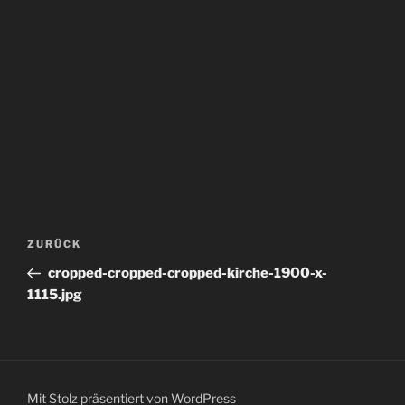
Beitragsnavigation
Vorheriger
ZURÜCK
Beitrag
cropped-cropped-cropped-kirche-1900-x-
1115.jpg
Mit Stolz präsentiert von WordPress