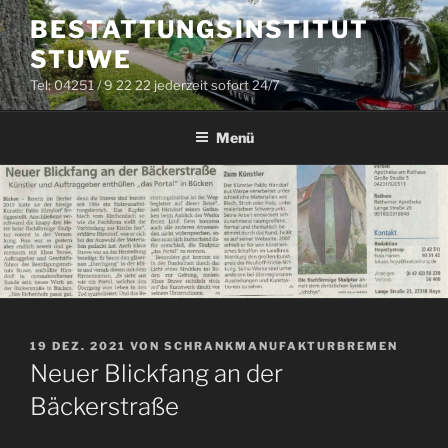
Zum
BESTATTUNGSINSTITUT
Inhalt
STUWE
springen
Tel: 04251 / 9 22 22 jederzeit sofort 24/7
Menü
VERÖFFENTLICHT
19 DEZ. 2021
VON
SCHRANKMANUFAKTURBREMEN
AM
Neuer Blickfang an der
Bäckerstraße