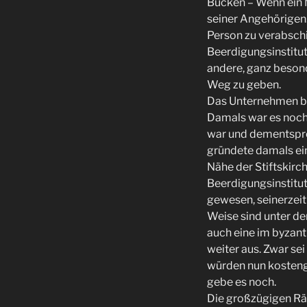
Bücken – Wenn ein M
seiner Angehörigen.
Person zu verabschie
Beerdigungsinstitut
andere, ganz besond
Weg zu geben.
Das Unternehmen bli
Damals war es noch 
war und dementsprec
gründete damals ein
Nähe der Stiftskirc
Beerdigungsinstitut
gewesen, seinerzeit
Weise sind unter de
auch eine im byzant
weiter aus. Zwar se
würden nun kostengü
gebe es noch.
Die großzügigen Rä