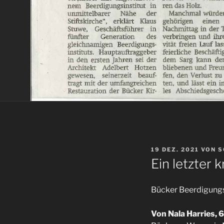
VERÖFFENTLICHT
19 DEZ. 2021
VON
S
AM
Ein letzter 
Bücker Beerdigungs
Von Nala Harries, 