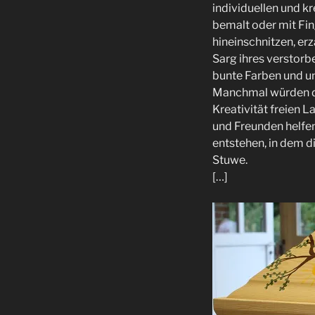
individuellen und k
bemalt oder mit Fin
hineinschnitzen, er
Sarg ihres verstor
bunte Farben und un
Manchmal würden di
Kreativität freien 
und Freunden helfen
entstehen, in dem d
Stuwe.
[…]