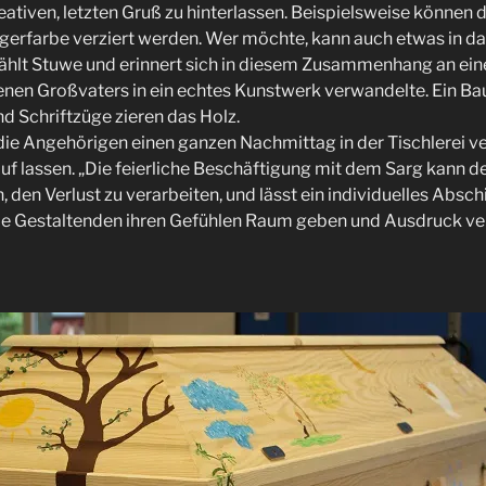
reativen, letzten Gruß zu hinterlassen. Beispielsweise können
gerfarbe verziert werden. Wer möchte, kann auch etwas in da
zählt Stuwe und erinnert sich in diesem Zusammenhang an eine
benen Großvaters in ein echtes Kunstwerk verwandelte. Ein B
d Schriftzüge zieren das Holz.
e Angehörigen einen ganzen Nachmittag in der Tischlerei ve
Lauf lassen. „Die feierliche Beschäftigung mit dem Sarg kann 
, den Verlust zu verarbeiten, und lässt ein individuelles Abs
ie Gestaltenden ihren Gefühlen Raum geben und Ausdruck ver