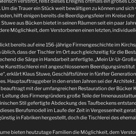
ensch verstirbt, reißt dieses Ereignis oftmals ein großes Lo
 Um die Trauer ein Stück weit bewältigen zu können und sich 
den, hilft einigen bereits die Beerdigungsfeier im Kreise der
 Stuwe aus Bücken bietet in seinen Räumen seit ein paar Jahr
ere Möglichkeit, dem Verstorbenen einen letzten, individuell
ckt bereits auf eine 156-jährige Firmengeschichte im Kirchs
üblich, dass der Tischler im Ort auch gleichzeitig für die Be
hend die Särge in Handarbeit anfertigte. „Mein Ur-Ur-Großva
e Kunsttischlerei mit angeschlossenem Beerdigungsinstitut 
he“, erklärt Klaus Stuwe, Geschäftsführer in fünfter Generati
es. Hauptauftraggeber in den ersten Jahren sei der Architekt
 beauftragt mit der umfangreichen Restauration der Bücker K
r Leitung des Firmengründers große Teile der Innenausstatt
inischen Stil gefertigte Abdeckung des Taufbeckens entstand
i dieses Berufsmodell im Laufe der Zeit in Vergessenheit gera
nstig in Fabriken hergestellt, doch die Tischlerei des ehe
ume bieten heutzutage Familien die Möglichkeit, dem Versto