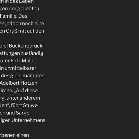
ch in das Leben
von der geliebten
 Familie. Das
en jedoch noch eine
en Gruß mit auf den
piel Bücken zurück.
stattungen zuständig
ter Fritz Müller
in unmittelbarer
on des gleichnamigen
 Adelbert Hotzen
irche. „Auf diese
ung, unter anderem
en“, führt Stuwe
ten und Särge
maligen Unternehmens
rbenen einen