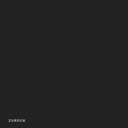
Beitragsnavigation
Vorheriger
ZURÜCK