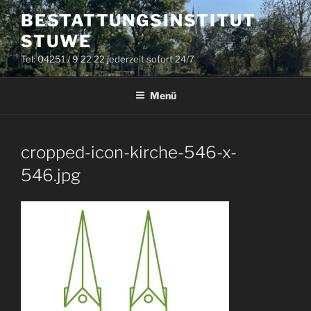
Zum
BESTATTUNGSINSTITUT
Inhalt
STUWE
springen
Tel: 04251 / 9 22 22 jederzeit sofort 24/7
Menü
cropped-icon-kirche-546-x-
546.jpg